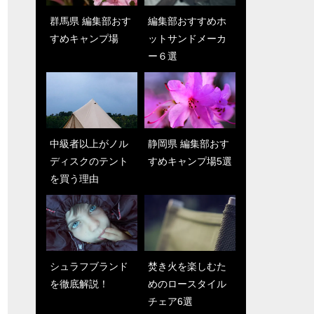
群馬県 編集部おす
編集部おすすめホ
すめキャンプ場
和歌山 編集部おす
ットサンドメーカ
焚き火を楽しむた
すめキャンプ場５
ー６選
めのロースタイル
選
チェア6選
中級者以上がノル
静岡県 編集部おす
ディスクのテント
超インスタ映えキ
すめキャンプ場5選
シュラフブランド
を買う理由
ャンプ飯4選！
を徹底解説！
シュラフブランド
中級者以上がノル
焚き火を楽しむた
キャンプに欠かせ
を徹底解説！
ディスクのテント
めのロースタイル
ないタープの種類
を買う理由
チェア6選
と特徴！