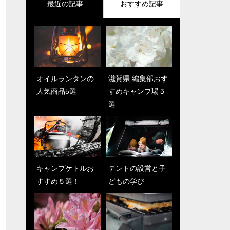
最近の記事
おすすめ記事
オイルランタンの
ソロキャンパーが
滋賀県 編集部おす
群馬県 編集部おす
人気商品5選
本音で語るテント5
すめキャンプ場５
すめキャンプ場
選
選
キャンプケトルお
長野県 編集部おす
テントの設営と子
愛媛県 編集部おす
すすめ５選！
すめキャンプ場５
どもの学び
すめキャンプ場５
選
選