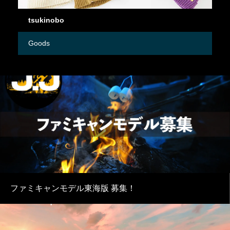
tsukinobo
k
Goods
To
ファミキャンモデル東海版 募集！